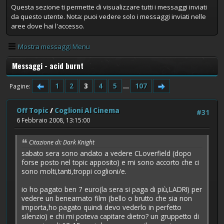
Questa sezione ti permette di visualizzare tutti i messaggi inviati
da questo utente. Nota: puoi vedere solo i messaggi inviati nelle
aree dove hai l'accesso.
Mostra messaggi Menu
Messaggi - acid burnt
1
2
3
4
5
...
107
Pagine
Off Topic
/
Coglioni Al Cinema
#31
6 Febbraio 2008, 13:15:00
Citazione di: Dark Knight
sabato sera sono andato a vedere CLoverfield (dopo
forse posto nel topic apposito) e mi sono accorto che ci
sono molti,tanti,troppi coglioni/e.
io ho pagato ben 7 euro(la sera si paga di più,LADRI) per
vedere un beneamato film (bello o brutto che sia non
importa,ho pagato quindi devo vederlo in perfetto
silenzio) e chi mi poteva capitare dietro? un gruppetto di