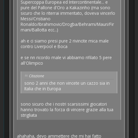
Supercoppa Europea ed Intercontinentale... e
pure del Pallone d'Oro a Kakazinho (ma sono
sicuro che lo riterrai immeritato, doveva vincerlo
Messi/Cristiano
Ronaldo/Ibrahimovic/Drogba/Behrami/Mauri/Fir
mani/Ballotta ecc...)
ah e ci siamo presi pure 2 rivincite mica male
contro Liverpool e Boca
e se nn ricordo male vi abbiamo rifilato 5 pere
all'Olimpico
Citazione
sono 2 anni che non vincete un cazzo sia in
Italia che in Europa
sono sicuro che i nostri scarsissimi giocatori
hanno trovato la forza di vincere grazie alla tua
strigliata
ahahaha, devo ammettere che mi hai fatto