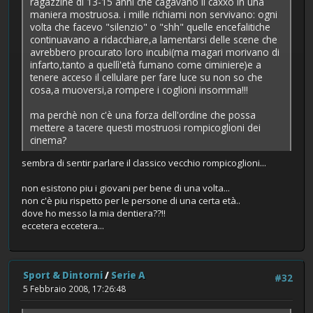
ragazzine di 13-15 anni che cagavano il caxxo in una
maniera mostruosa. i mille richiami non servivano: ogni
volta che facevo "silenzio" o "shh" quelle encefalitiche
continuavano a ridacchiare,a lamentarsi delle scene che
avrebbero procurato loro incubi(ma magari morivano di
infarto,tanto a quellì'età fumano come ciminiere)e a
tenere acceso il cellulare per fare luce su non so che
cosa,a muoversi,a rompere i coglioni insomma!!!
ma perchè non c'è una forza dell'ordine che possa
mettere a tacere questi mostruosi rompicoglioni dei
cinema?
sembra di sentir parlare il classico vecchio rompicoglioni...
non esistono piu i giovani per bene di una volta...
non c'è piu rispetto per le persone di una certa età..
dove ho messo la mia dentiera??!!
eccetera eccetera...
Sport & Dintorni
/
Serie A
#32
5 Febbraio 2008, 17:26:48