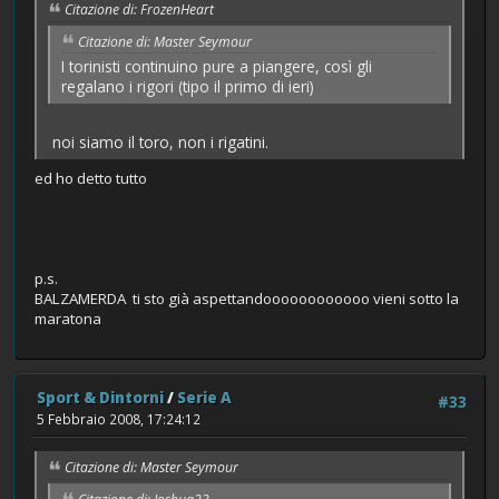
Citazione di: FrozenHeart
Citazione di: Master Seymour
I torinisti continuino pure a piangere, così gli
regalano i rigori (tipo il primo di ieri)
noi siamo il toro, non i rigatini.
ed ho detto tutto
p.s.
BALZAMERDA ti sto già aspettandoooooooooooo vieni sotto la
maratona
Sport & Dintorni
/
Serie A
#33
5 Febbraio 2008, 17:24:12
Citazione di: Master Seymour