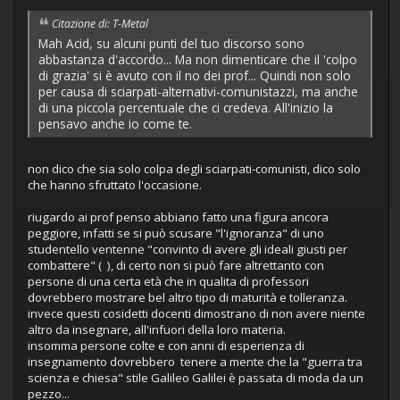
Citazione di: T-Metal
Mah Acid, su alcuni punti del tuo discorso sono
abbastanza d'accordo... Ma non dimenticare che il 'colpo
di grazia' si è avuto con il no dei prof... Quindi non solo
per causa di sciarpati-alternativi-comunistazzi, ma anche
di una piccola percentuale che ci credeva. All'inizio la
pensavo anche io come te.
non dico che sia solo colpa degli sciarpati-comunisti, dico solo
che hanno sfruttato l'occasione.
riugardo ai prof penso abbiano fatto una figura ancora
peggiore, infatti se si può scusare "l'ignoranza" di uno
studentello ventenne "convinto di avere gli ideali giusti per
combattere" ( ), di certo non si può fare altrettanto con
persone di una certa età che in qualita di professori
dovrebbero mostrare bel altro tipo di maturità e tolleranza.
invece questi cosidetti docenti dimostrano di non avere niente
altro da insegnare, all'infuori della loro materia.
insomma persone colte e con anni di esperienza di
insegnamento dovrebbero tenere a mente che la "guerra tra
scienza e chiesa" stile Galileo Galilei è passata di moda da un
pezzo...