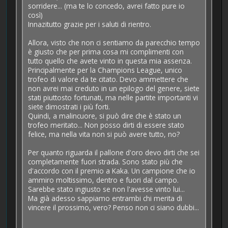
sorridere... (ma te lo concedo, avrei fatto pure io
così)
Innazitutto grazie per i saluti di rientro.
Allora, visto che non ci sentiamo da parecchio tempo
è giusto che per prima cosa mi complimenti con
tutto quello che avete vinto in questa mia assenza.
Principalmente per la Champions League, unico
trofeo di valore da te citato. Devo ammettere che
non avrei mai creduto in un epilogo del genere, siete
stati piuttosto fortunati, ma nelle partite importanti vi
siete dimostrati i più forti.
Quindi, a malincuore, si può dire che è stato un
trofeo meritato... Non posso dirti di essere stato
felice, ma nella vita non si può avere tutto, no?
Per quanto riguarda il pallone d'oro devo dirti che sei
completamente fuori strada. Sono stato più che
d'accordo con il premio a Kaka. Un campione che io
ammiro moltissimo, dentro e fuori dal campo.
Sarebbe stato ingiusto se non l'avesse vinto lui...
Ma già adesso sappiamo entrambi chi merita di
vincere il prossimo, vero? Penso non ci siano dubbi...