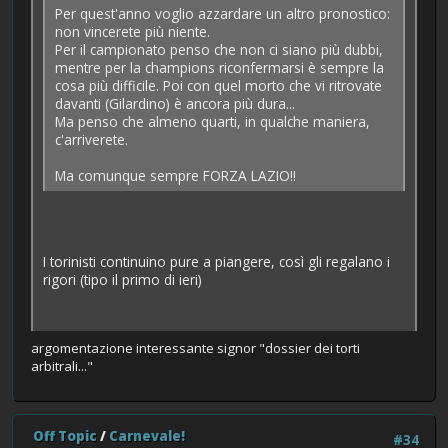
Per quest'anno voglio azzardare un altro pronostico:
non vincerete più niente.
Per il campionato penso che non ci siano più dubbi,
mentre per la champions riconfermarsi è sempre la
cosa più difficile. Poi con quel morto che vi ritrovate
davanti (Gilardino) è ancora più dura...
Ma penso che almeno quarti, in qualche maniera,
c'arriverete.
Ma comunque sempre FORZA LAZIO!!
I torinisti continuino pure a piangere, così gli regalano i
rigori (tipo il primo di ieri)
argomentazione interessante signor "dossier dei torti
arbitrali..."
Off Topic
/
Carnevale!
#34