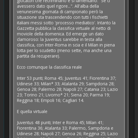
giocatori che recriminano e si lamentano: "Se ci
avessero dato quel rigore...". All'alba della
venunesima giornata di campionato però la
situazione sta trascendendo con tutti i fischietti
italiani messi sotto 'processo mediatico'. Intanto la
Gazzetta pubblica la classifica virtuale al netto di
moviole della domenica. Ed emerge un dato
clamoroso: la Juventus sarebbe in testa alla
classifica, con Inter-Roma in scia e il Milan in piena
lotta per lo scudetto (meno sette, ma anche una
partita da recuperare).
Ecco comunque la classifica reale
Inter 53 punti; Roma 45; Juventus 41; Fiorentina 37;
Udinese 33; Milan* 33; Atalanta 29; Sampdoria 28;
Genoa 28; Palermo 28; Napoli 27; Catania 23; Lazio
23; Torino 21; Livorno* 21; Siena 20; Parma 19;
Reggina 18; Empoli 16; Cagliari 14.
E quella virtuale
Juventus 48 punti; Inter e Roma 45; Milan 41;
Fiorentina 36; Atalanta 33; Palermo, Sampdoria e
Udinese 28; Napoli 27; Genoa 26; Reggina 25; Lazio