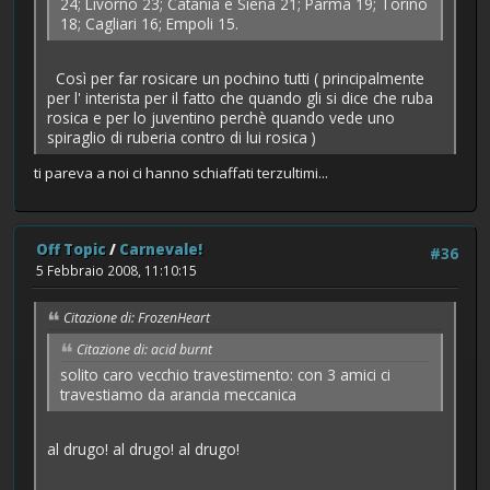
24; Livorno 23; Catania e Siena 21; Parma 19; Torino
18; Cagliari 16; Empoli 15.
Così per far rosicare un pochino tutti ( principalmente
per l' interista per il fatto che quando gli si dice che ruba
rosica e per lo juventino perchè quando vede uno
spiraglio di ruberia contro di lui rosica )
ti pareva a noi ci hanno schiaffati terzultimi...
Off Topic
/
Carnevale!
#36
5 Febbraio 2008, 11:10:15
Citazione di: FrozenHeart
Citazione di: acid burnt
solito caro vecchio travestimento: con 3 amici ci
travestiamo da arancia meccanica
al drugo! al drugo! al drugo!