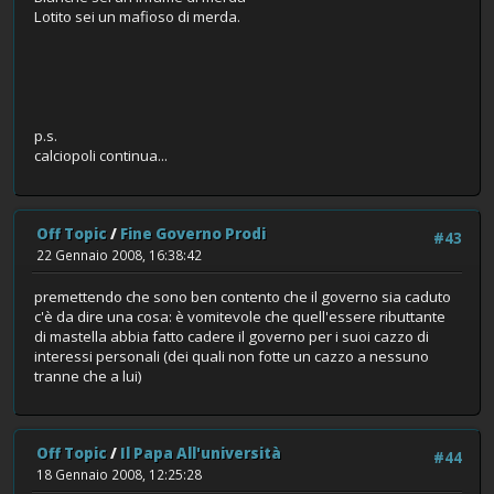
Lotito sei un mafioso di merda.
p.s.
calciopoli continua...
Off Topic
/
Fine Governo Prodi
#43
22 Gennaio 2008, 16:38:42
premettendo che sono ben contento che il governo sia caduto
c'è da dire una cosa: è vomitevole che quell'essere ributtante
di mastella abbia fatto cadere il governo per i suoi cazzo di
interessi personali (dei quali non fotte un cazzo a nessuno
tranne che a lui)
Off Topic
/
Il Papa All'università
#44
18 Gennaio 2008, 12:25:28