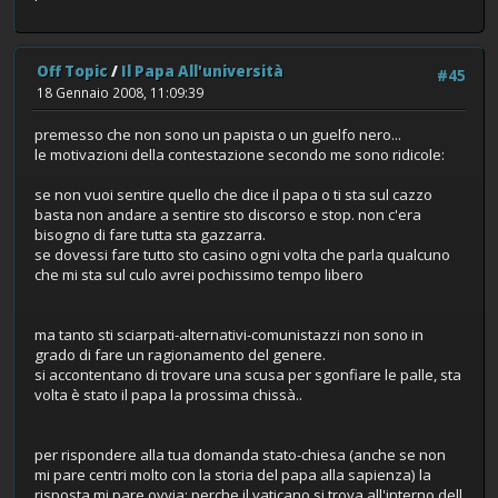
Off Topic
/
Il Papa All'università
#45
18 Gennaio 2008, 11:09:39
premesso che non sono un papista o un guelfo nero...
le motivazioni della contestazione secondo me sono ridicole:
se non vuoi sentire quello che dice il papa o ti sta sul cazzo
basta non andare a sentire sto discorso e stop. non c'era
bisogno di fare tutta sta gazzarra.
se dovessi fare tutto sto casino ogni volta che parla qualcuno
che mi sta sul culo avrei pochissimo tempo libero
ma tanto sti sciarpati-alternativi-comunistazzi non sono in
grado di fare un ragionamento del genere.
si accontentano di trovare una scusa per sgonfiare le palle, sta
volta è stato il papa la prossima chissà..
per rispondere alla tua domanda stato-chiesa (anche se non
mi pare centri molto con la storia del papa alla sapienza) la
risposta mi pare ovvia: perche il vaticano si trova all'interno dell