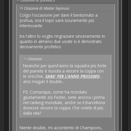
Citazione di: Joshua23
Citazione di: Master Seymour
Colgo l'occasione per dare il bentornato a
Joshua, ora il topic sarà sicuramente più
interessante
tra l'altro lo voglio ringraziare sinceramente in
quanto in almeno due uscite si è dimostrato
decisamente profetico
Citazione
Neanche per quest'anno la squadra più forte
del pianete è riuscita a vincere la coppa con
le orecchie,
SARA' PER L'ANNO PROSSIMO
...
anzi magari il double...
PS: Comunque, come ha ricordato
giustamente zio Fester, siete ancora i prima
nel ranking mondiale, anche se il Barcellona
dovesse vincere la coppa. Che volete di più
dalla vita?
Niente double, mi accontento di Champions,