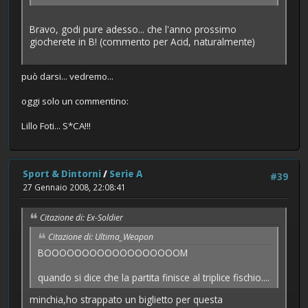
Bravo, godi pure adesso... che l'anno prossimo
giocherete in B! (commento per Acid, naturalmente)
può darsi... vedremo...
oggi solo un commentino:
Lillo Foti... S*CA!!!
Sport & Dintorni
/
Serie A
#39
27 Gennaio 2008, 22:08:41
Citazione di: Ex-Soldier
Citazione di: Ultima_Weapon
BOOOOOOOOOOOOOOOOOOM
quando si dice che la partita finisce al triplice fischio....
minchia,ho strappato un biglietto per questa