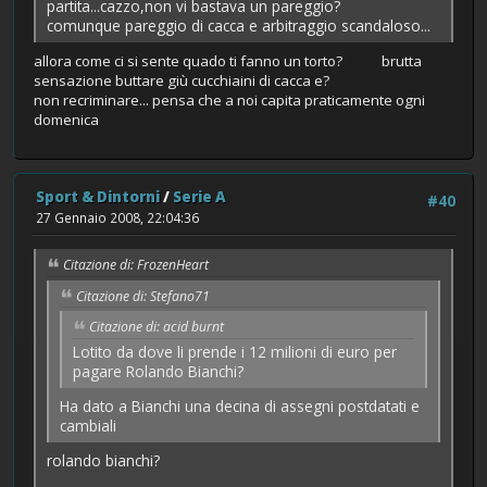
partita...cazzo,non vi bastava un pareggio?
comunque pareggio di cacca e arbitraggio scandaloso...
allora come ci si sente quado ti fanno un torto? brutta
sensazione buttare giù cucchiaini di cacca e?
non recriminare... pensa che a noi capita praticamente ogni
domenica
Sport & Dintorni
/
Serie A
#40
27 Gennaio 2008, 22:04:36
Citazione di: FrozenHeart
Citazione di: Stefano71
Citazione di: acid burnt
Lotito da dove li prende i 12 milioni di euro per
pagare Rolando Bianchi?
Ha dato a Bianchi una decina di assegni postdatati e
cambiali
rolando bianchi?