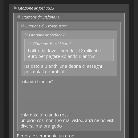
Citazione di: Joshua23
Citazione di: Stefano71
Citazione di: FrozenHeart
Citazione di: Stefano71
Citazione di: acid burnt
Lotito da dove li prende i 12 milioni di
euro per pagare Rolando Bianchi?
Ha dato a Bianchi una decina di assegni
postdatati e cambiali
rolando bianchi?
chiamatelo rolando rossi!
un picio così non l'ho mai visto... anzi ne ho visti
diversi, ma ora godo
Per ora è veramente un eroe