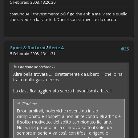
5 Febbraio 2008, 13:20:20
comunque il travestimento più figo che abbia mai visto e quello
che si vede in karate kid: Daniel san si traveste da doccia
Sport & Dintorni
/
Serie A
#35
5 Febbraio 2008, 13:11:31
Citazione di: Stefano71
Altra bella trovata ..... direttamente da Libero ... che lo ha
tratto dalla gazza eccovi ....
La classifica aggiornata senza i favoritismi arbitrali ....
Citazione
Errori arbitrali, polemiche roventi da inizio
campionato e sospetti a non finire contro gli arbitri: è
il solito motivetto, del solito campionato italiano.
Nulla, ma proprio nulla di nuovo sotto il sole, da
sempre in serie A va così, con tifosi, dirigenti e