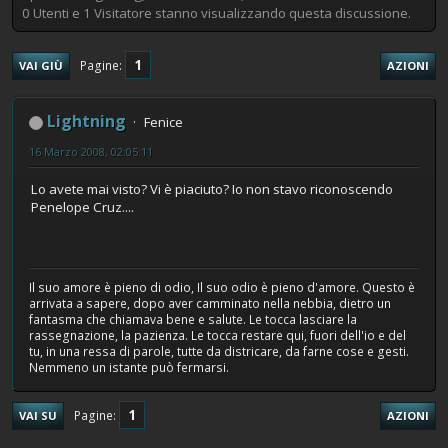
0 Utenti e 1 Visitatore stanno visualizzando questa discussione.
1
Pagine
VAI GIÙ
AZIONI
Lightning
Fenice
16 Marzo 2008, 02:05:11
Lo avete mai visto? Vi è piaciuto? Io non stavo riconoscendo
Penelope Cruz....
Il suo amore è pieno di odio, Il suo odio è pieno d'amore. Questo è
arrivata a sapere, dopo aver camminato nella nebbia, dietro un
fantasma che chiamava bene e salute. Le tocca lasciare la
rassegnazione, la pazienza. Le tocca restare qui, fuori dell'io e del
tu, in una ressa di parole, tutte da districare, da farne cose e gesti.
Nemmeno un istante può fermarsi.
1
Pagine
VAI SU
AZIONI