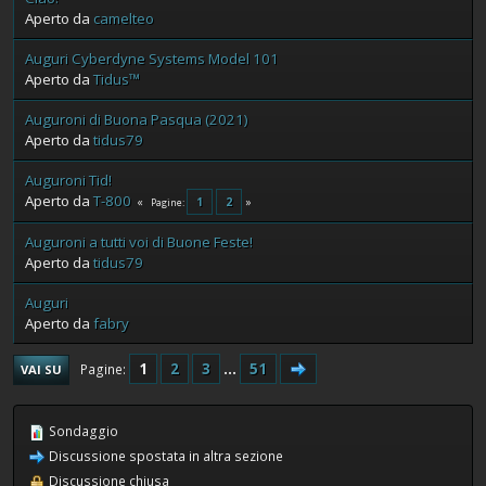
Aperto da
camelteo
Auguri Cyberdyne Systems Model 101
Aperto da
Tidus™
Auguroni di Buona Pasqua (2021)
Aperto da
tidus79
Auguroni Tid!
Aperto da
T-800
1
2
Pagine
Auguroni a tutti voi di Buone Feste!
Aperto da
tidus79
Auguri
Aperto da
fabry
1
2
3
...
51
Pagine
VAI SU
Sondaggio
Discussione spostata in altra sezione
Discussione chiusa