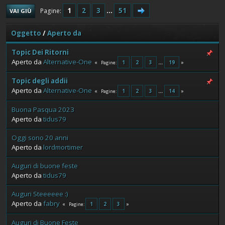
1
2
3
...
51
Pagine
VAI GIÙ
Oggetto
/
Aperto da
Topic Dei Ritorni
Aperto da
Alternative-One
1
2
3
...
19
Pagine
Topic degli addii
Aperto da
Alternative-One
1
2
3
...
14
Pagine
Buona Pasqua 2023
Aperto da
tidus79
Oggi sono 20 anni
Aperto da
lordmortimer
Auguri di buone feste
Aperto da
tidus79
Auguri Steeeeee :)
Aperto da
fabry
1
2
3
Pagine
Auguri di Buone Feste