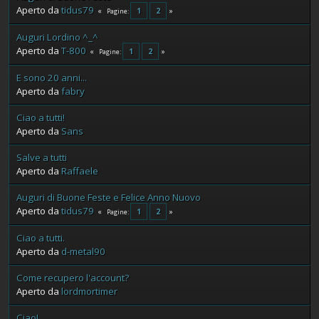
Aperto da
tidus79
1
2
Pagine
Auguri Lordino ^_^
Aperto da
T-800
1
2
Pagine
E sono 20 anni...
Aperto da
fabry
Ciao a tutti!
Aperto da
Sans
Salve a tutti
Aperto da
Raffaele
Auguri di Buone Feste e Felice Anno Nuovo
Aperto da
tidus79
1
2
Pagine
Ciao a tutti.
Aperto da
d-metal90
Come recupero l'account?
Aperto da
lordmortimer
Ciao!