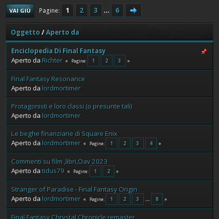
1
2
3
...
6
Pagine
VAI GIÙ
Oggetto
/
Aperto da
Enciclopedia Di Final Fantasy
Aperto da
Richter
1
2
3
Pagine
Final Fantasy Resonance
Aperto da
lordmortimer
Protagonisti e loro classi (o presunte tali)
Aperto da
lordmortimer
Le beghe finanziarie di Square Enix
Aperto da
lordmortimer
1
2
3
4
Pagine
Commenti su film ,libri,Oav 2023
Aperto da
tidus79
1
2
Pagine
Stranger of Paradise - Final Fantasy Origin
Aperto da
lordmortimer
1
2
3
...
8
Pagine
Final Fantasy Chrystal Chronicle remaster