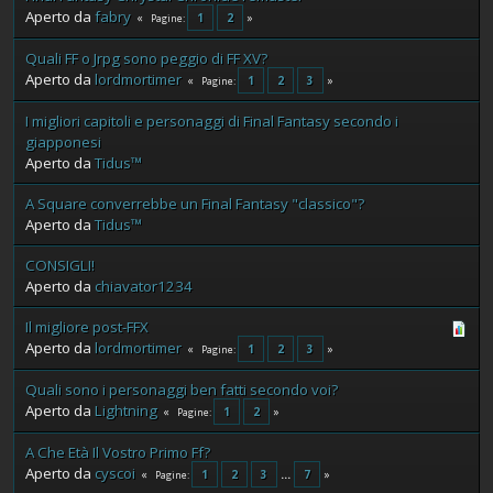
Aperto da
fabry
1
2
Pagine
Quali FF o Jrpg sono peggio di FF XV?
Aperto da
lordmortimer
1
2
3
Pagine
I migliori capitoli e personaggi di Final Fantasy secondo i
giapponesi
Aperto da
Tidus™
A Square converrebbe un Final Fantasy "classico"?
Aperto da
Tidus™
CONSIGLI!
Aperto da
chiavator1234
Il migliore post-FFX
Aperto da
lordmortimer
1
2
3
Pagine
Quali sono i personaggi ben fatti secondo voi?
Aperto da
Lightning
1
2
Pagine
A Che Età Il Vostro Primo Ff?
Aperto da
cyscoi
1
2
3
...
7
Pagine