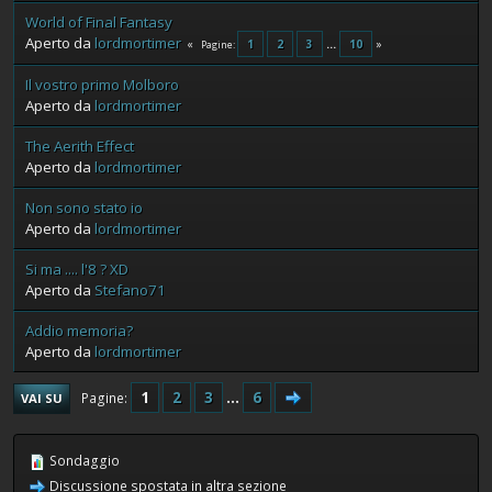
World of Final Fantasy
Aperto da
lordmortimer
1
2
3
...
10
Pagine
Il vostro primo Molboro
Aperto da
lordmortimer
The Aerith Effect
Aperto da
lordmortimer
Non sono stato io
Aperto da
lordmortimer
Si ma .... l'8 ? XD
Aperto da
Stefano71
Addio memoria?
Aperto da
lordmortimer
1
2
3
...
6
Pagine
VAI SU
Sondaggio
Discussione spostata in altra sezione